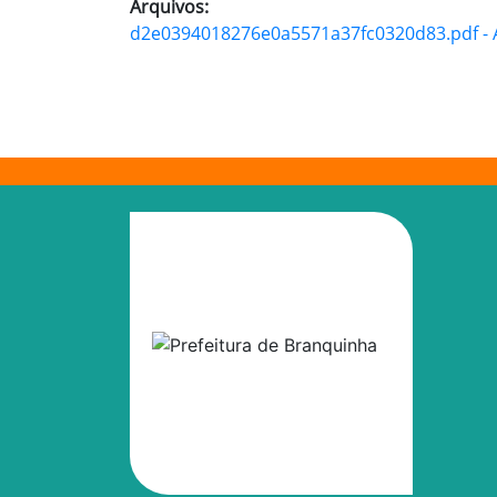
Arquivos:
d2e0394018276e0a5571a37fc0320d83.pdf - A