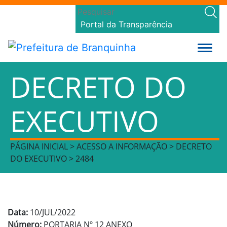
Portal da Transparência
DECRETO DO
EXECUTIVO
PÁGINA INICIAL > ACESSO A INFORMAÇÃO > DECRETO
DO EXECUTIVO > 2484
Data:
10/JUL/2022
Número:
PORTARIA Nº 12 ANEXO