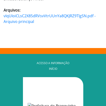
Arquivos:
vIqUIoiCLsC2X85dRVsvVtrUUnYa8QKJRZ9TlgSN.pdf -
Arquivo principal
ACESSO A INFORMAÇÃO
INÍCIO