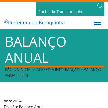
Portal da Transparência
BALANÇO
ANUAL
PÁGINA INICIAL > ACESSO A INFORMAÇÃO > BALANÇO
ANUAL > 243
Ano:
2024
Divisão:
Balanço Anual