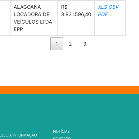
ALAGOANA
R$
XLS
CSV
LOCADORA DE
3.831.596,40
PDF
VEÍCULOS LTDA
EPP
1
2
3
NOTÍCIAS
ESSO A INFORMAÇÃO
CONTATO