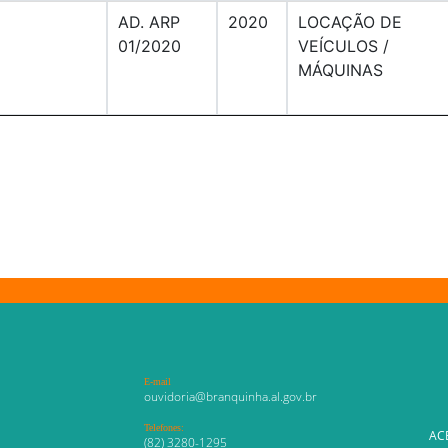
AD. ARP
2020
LOCAÇÃO DE
01/2020
VEÍCULOS /
MÁQUINAS
E-mail
ouvidoria@branquinha.al.gov.br
Telefones:
AC
(82) 3280-1295