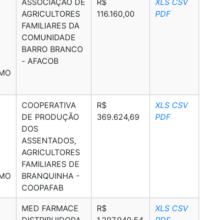
ASSOCIAÇÃO DE
R$
XLS
CSV
AGRICULTORES
116.160,00
PDF
FAMILIARES DA
COMUNIDADE
BARRO BRANCO
- AFACOB
SMO
COOPERATIVA
R$
XLS
CSV
DE PRODUÇÃO
369.624,69
PDF
DOS
ASSENTADOS,
AGRICULTORES
FAMILIARES DE
SMO
BRANQUINHA -
COOPAFAB
MED FARMACE
R$
XLS
CSV
DISTRIBUIDORA
1.297.940,54
PDF