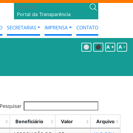
Portal da Transparência
O
SECRETARIAS
IMPRENSA
CONTATO
⚪
⚫
A +
A -
Pesquisar
Beneficiário
Valor
Arquivo