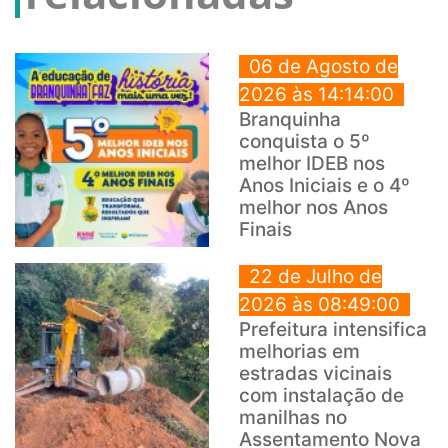
06 de Agosto de
2026 às 14:14:00
Branquinha
conquista o 5º
melhor IDEB nos
Anos Iniciais e o 4º
melhor nos Anos
Finais
22 de Julho de
2026 às 08:49:00
Prefeitura intensifica
melhorias em
estradas vicinais
com instalação de
manilhas no
Assentamento Nova