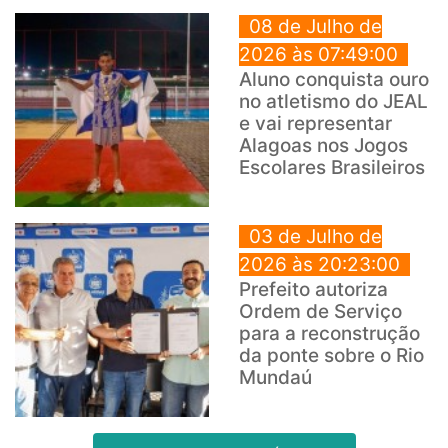
08 de Julho de
2026 às 07:49:00
Aluno conquista ouro
no atletismo do JEAL
e vai representar
Alagoas nos Jogos
Escolares Brasileiros
03 de Julho de
2026 às 20:23:00
Prefeito autoriza
Ordem de Serviço
para a reconstrução
da ponte sobre o Rio
Mundaú