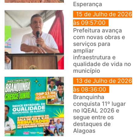
Esperança
15 de Julho de 2026
às 09:57:00
Prefeitura avança
com novas obras e
serviços para
ampliar
infraestrutura e
qualidade de vida no
município
13 de Julho de 2026
às 08:36:00
Branquinha
conquista 11º lugar
no IQEAL 2026 e
segue entre os
destaques de
Alagoas