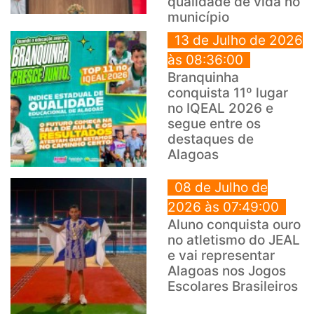
qualidade de vida no
município
13 de Julho de 2026
às 08:36:00
Branquinha
conquista 11º lugar
no IQEAL 2026 e
segue entre os
destaques de
Alagoas
08 de Julho de
2026 às 07:49:00
Aluno conquista ouro
no atletismo do JEAL
e vai representar
Alagoas nos Jogos
Escolares Brasileiros