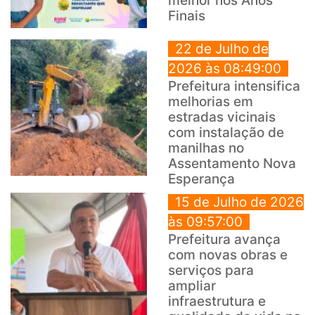
melhor nos Anos
Finais
22 de Julho de
2026 às 08:49:00
Prefeitura intensifica
melhorias em
estradas vicinais
com instalação de
manilhas no
Assentamento Nova
Esperança
15 de Julho de 2026
às 09:57:00
Prefeitura avança
com novas obras e
serviços para
ampliar
infraestrutura e