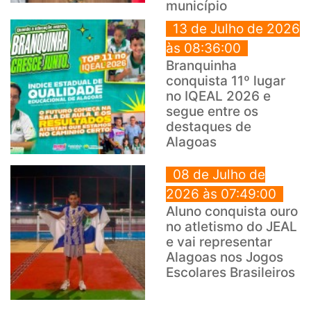
município
13 de Julho de 2026
às 08:36:00
Branquinha
conquista 11º lugar
no IQEAL 2026 e
segue entre os
destaques de
Alagoas
08 de Julho de
2026 às 07:49:00
Aluno conquista ouro
no atletismo do JEAL
e vai representar
Alagoas nos Jogos
Escolares Brasileiros