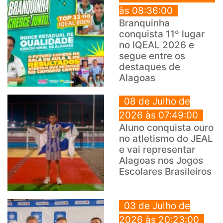
às 08:36:00
Branquinha
conquista 11º lugar
no IQEAL 2026 e
segue entre os
destaques de
Alagoas
08 de Julho de
2026 às 07:49:00
Aluno conquista ouro
no atletismo do JEAL
e vai representar
Alagoas nos Jogos
Escolares Brasileiros
03 de Julho de
2026 às 20:23:00