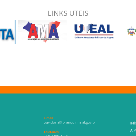
LINKS UTEIS
E-mail
ouvidoria@branquinha.al.gov.br
INÍ
A 
Telefones: