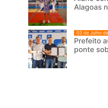
Alagoas n
03 de Julho d
Prefeito 
ponte so