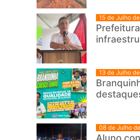
15 de Julho d
Prefeitur
infraestr
13 de Julho d
Branquinh
destaque
08 de Julho d
Aluno con