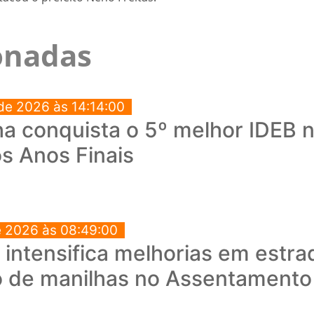
ionadas
de 2026 às 14:14:00
a conquista o 5º melhor IDEB no
s Anos Finais
e 2026 às 08:49:00
a intensifica melhorias em estra
o de manilhas no Assentament