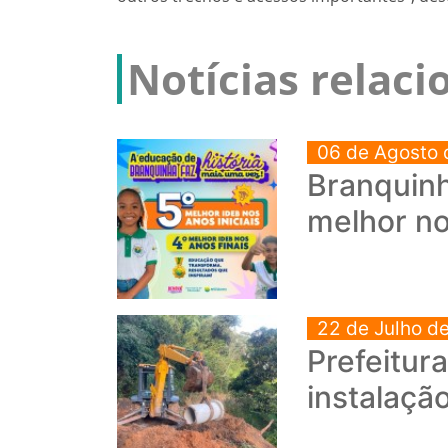
Notícias relac
06 de Agosto 
Branquinh
melhor no
22 de Julho d
Prefeitur
instalaçã