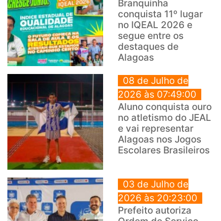
Branquinha
conquista 11º lugar
no IQEAL 2026 e
segue entre os
destaques de
Alagoas
08 de Julho de
2026 às 07:49:00
Aluno conquista ouro
no atletismo do JEAL
e vai representar
Alagoas nos Jogos
Escolares Brasileiros
03 de Julho de
2026 às 20:23:00
Prefeito autoriza