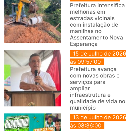
Prefeitura intensifica
melhorias em
estradas vicinais
com instalação de
manilhas no
Assentamento Nova
Esperança
15 de Julho de 2026
às 09:57:00
Prefeitura avança
com novas obras e
serviços para
ampliar
infraestrutura e
qualidade de vida no
município
13 de Julho de 2026
às 08:36:00