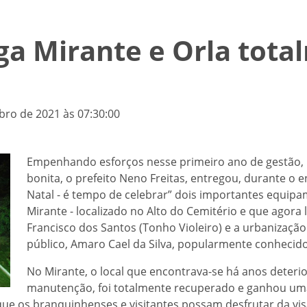
ga Mirante e Orla tot
bro de 2021 às 07:30:00
Empenhando esforços nesse primeiro ano de gestão, p
bonita, o prefeito Neno Freitas, entregou, durante o
Natal - é tempo de celebrar” dois importantes equipam
Mirante - localizado no Alto do Cemitério e que agora
Francisco dos Santos (Tonho Violeiro) e a urbanização
público, Amaro Cael da Silva, popularmente conhecid
No Mirante, o local que encontrava-se há anos deteri
manutenção, foi totalmente recuperado e ganhou uma
e os branquinhenses e visitantes possam desfrutar da visão