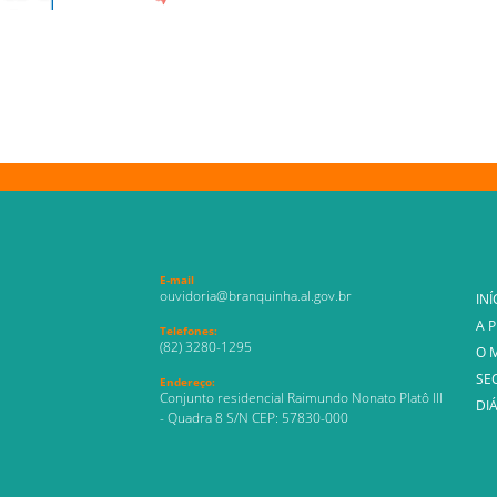
E-mail
ouvidoria@branquinha.al.gov.br
INÍ
A 
Telefones:
(82) 3280-1295
O 
SE
Endereço:
Conjunto residencial Raimundo Nonato Platô III
DIÁ
- Quadra 8 S/N CEP: 57830-000