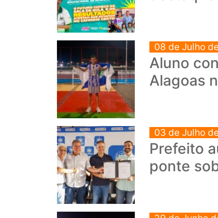
08 de Julho d
Aluno con
Alagoas n
03 de Julho d
Prefeito 
ponte so