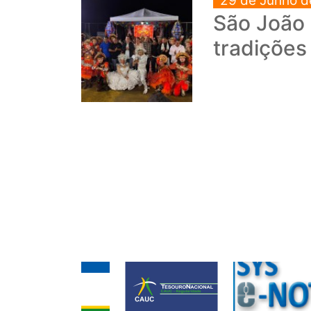
29 de Junho d
São João 
tradições