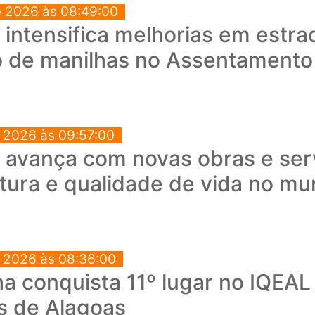
e 2026 às 08:49:00
a intensifica melhorias em estra
o de manilhas no Assentament
e 2026 às 09:57:00
a avança com novas obras e ser
utura e qualidade de vida no mu
e 2026 às 08:36:00
a conquista 11º lugar no IQEAL
s de Alagoas