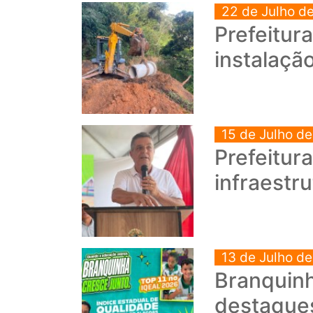
22 de Julho d
Prefeitur
instalaçã
15 de Julho d
Prefeitur
infraestr
13 de Julho d
Branquinh
destaque