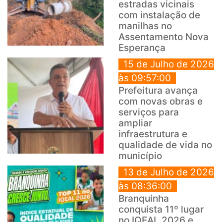
estradas vicinais
com instalação de
manilhas no
Assentamento Nova
Esperança
15 de Julho de 2026
às 09:57:00
Prefeitura avança
com novas obras e
serviços para
ampliar
infraestrutura e
qualidade de vida no
município
13 de Julho de 2026
às 08:36:00
Branquinha
conquista 11º lugar
no IQEAL 2026 e