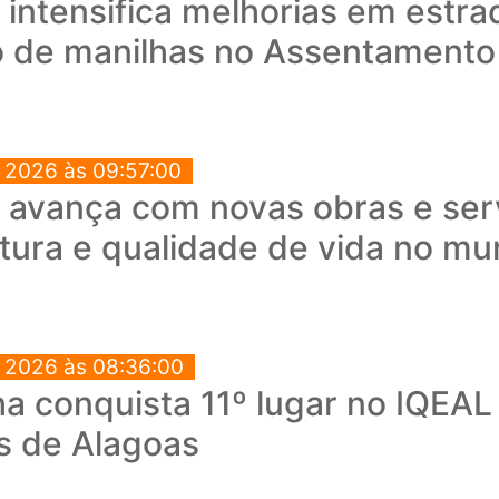
a intensifica melhorias em estra
o de manilhas no Assentament
e 2026 às 09:57:00
a avança com novas obras e ser
utura e qualidade de vida no mu
e 2026 às 08:36:00
a conquista 11º lugar no IQEAL
s de Alagoas