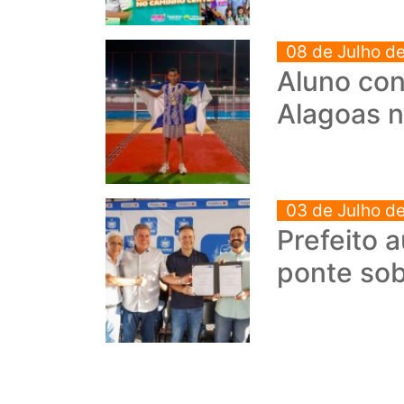
08 de Julho d
Aluno con
Alagoas n
03 de Julho d
Prefeito 
ponte so