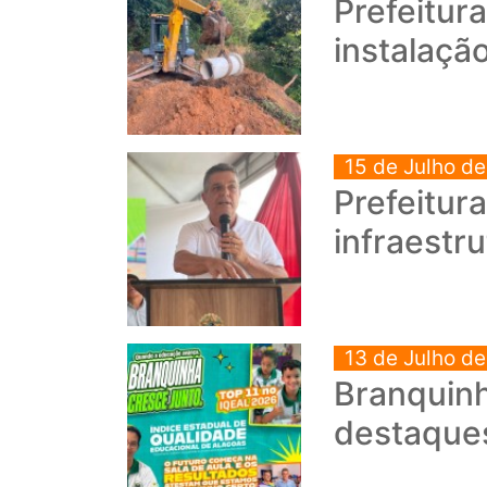
Prefeitur
instalaçã
15 de Julho d
Prefeitur
infraestr
13 de Julho d
Branquinh
destaque