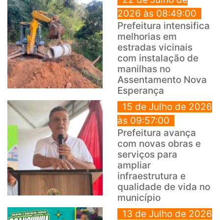
2026 às 08:49:00
Prefeitura intensifica
melhorias em
estradas vicinais
com instalação de
manilhas no
Assentamento Nova
Esperança
15 de Julho de 2026
às 09:57:00
Prefeitura avança
com novas obras e
serviços para
ampliar
infraestrutura e
qualidade de vida no
município
13 de Julho de 2026