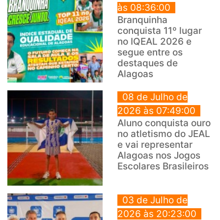
às 08:36:00
Branquinha
conquista 11º lugar
no IQEAL 2026 e
segue entre os
destaques de
Alagoas
08 de Julho de
2026 às 07:49:00
Aluno conquista ouro
no atletismo do JEAL
e vai representar
Alagoas nos Jogos
Escolares Brasileiros
03 de Julho de
2026 às 20:23:00