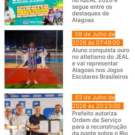
no IQEAL 2026 e
segue entre os
destaques de
Alagoas
08 de Julho de
2026 às 07:49:00
Aluno conquista ouro
no atletismo do JEAL
e vai representar
Alagoas nos Jogos
Escolares Brasileiros
03 de Julho de
2026 às 20:23:00
Prefeito autoriza
Ordem de Serviço
para a reconstrução
da ponte sobre o Rio