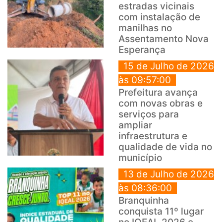
estradas vicinais
com instalação de
manilhas no
Assentamento Nova
Esperança
15 de Julho de 2026
às 09:57:00
Prefeitura avança
com novas obras e
serviços para
ampliar
infraestrutura e
qualidade de vida no
município
13 de Julho de 2026
às 08:36:00
Branquinha
conquista 11º lugar