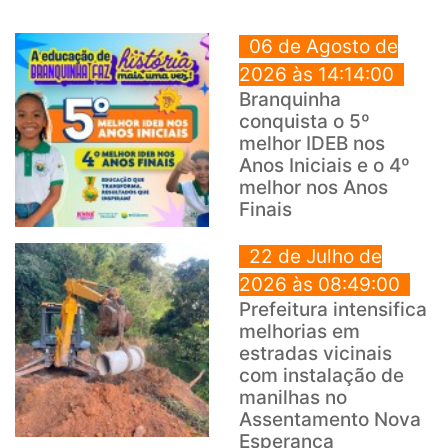
06 de Agosto de
2026 às 14:14:00
Branquinha
conquista o 5º
melhor IDEB nos
Anos Iniciais e o 4º
melhor nos Anos
Finais
22 de Julho de
2026 às 08:49:00
Prefeitura intensifica
melhorias em
estradas vicinais
com instalação de
manilhas no
Assentamento Nova
Esperança