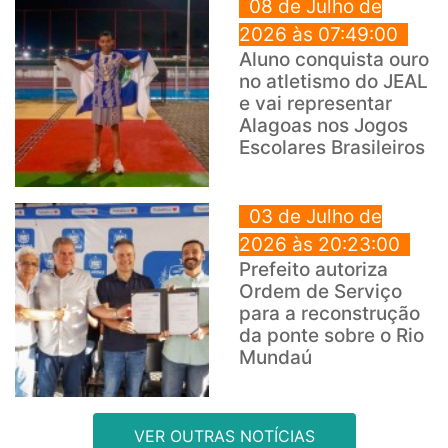
08 de Julho de
2026 às 07:49:00
Aluno conquista ouro
no atletismo do JEAL
e vai representar
Alagoas nos Jogos
Escolares Brasileiros
03 de Julho de
2026 às 20:23:00
Prefeito autoriza
Ordem de Serviço
para a reconstrução
da ponte sobre o Rio
Mundaú
VER OUTRAS NOTÍCIAS