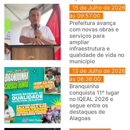
15 de Julho de 2026
às 09:57:00
Prefeitura avança
com novas obras e
serviços para
ampliar
infraestrutura e
qualidade de vida no
município
13 de Julho de 2026
às 08:36:00
Branquinha
conquista 11º lugar
no IQEAL 2026 e
segue entre os
destaques de
Alagoas