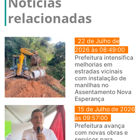
Notícias
relacionadas
22 de Julho de
2026 às 08:49:00
Prefeitura intensifica
melhorias em
estradas vicinais
com instalação de
manilhas no
Assentamento Nova
Esperança
15 de Julho de 2026
às 09:57:00
Prefeitura avança
com novas obras e
serviços para