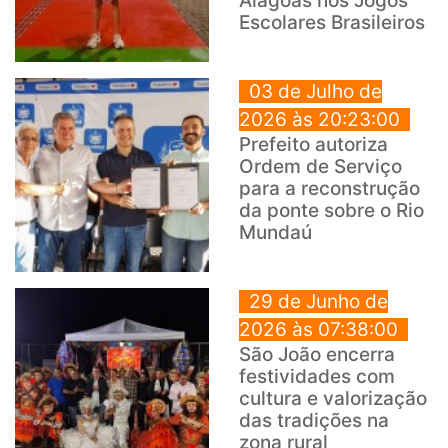
Alagoas nos Jogos
Escolares Brasileiros
03 de Julho de
2026 às 20:23:00
Prefeito autoriza
Ordem de Serviço
para a reconstrução
da ponte sobre o Rio
Mundaú
29 de Junho de
2026 às 07:38:00
São João encerra
festividades com
cultura e valorização
das tradições na
zona rural