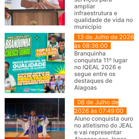
ampliar
infraestrutura e
qualidade de vida no
município
13 de Julho de 2026
às 08:36:00
Branquinha
conquista 11º lugar
no IQEAL 2026 e
segue entre os
destaques de
Alagoas
08 de Julho de
2026 às 07:49:00
Aluno conquista ouro
no atletismo do JEAL
e vai representar