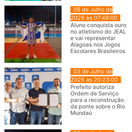
08 de Julho de
2026 às 07:49:00
Aluno conquista ouro
no atletismo do JEAL
e vai representar
Alagoas nos Jogos
Escolares Brasileiros
03 de Julho de
2026 às 20:23:00
Prefeito autoriza
Ordem de Serviço
para a reconstrução
da ponte sobre o Rio
Mundaú