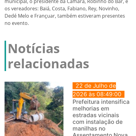
municipal, o presidente da Câmara, Robinho do Bar, e
os vereadores: Baiá, Costa, Fabiano, Rey, Novinho,
Dedé Melo e Françuar, também estiveram presentes
no evento.
Notícias
relacionadas
22 de Julho de
2026 às 08:49:00
Prefeitura intensifica
melhorias em
estradas vicinais
com instalação de
manilhas no
Assentamento Nova