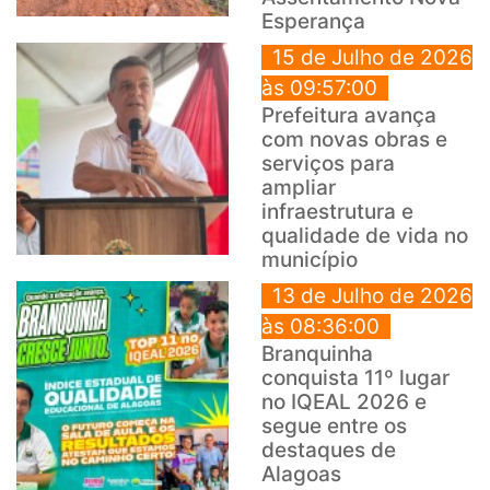
Esperança
15 de Julho de 2026
às 09:57:00
Prefeitura avança
com novas obras e
serviços para
ampliar
infraestrutura e
qualidade de vida no
município
13 de Julho de 2026
às 08:36:00
Branquinha
conquista 11º lugar
no IQEAL 2026 e
segue entre os
destaques de
Alagoas