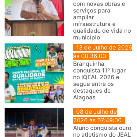
com novas obras e
serviços para
ampliar
infraestrutura e
qualidade de vida no
município
13 de Julho de 2026
às 08:36:00
Branquinha
conquista 11º lugar
no IQEAL 2026 e
segue entre os
destaques de
Alagoas
08 de Julho de
2026 às 07:49:00
Aluno conquista ouro
no atletismo do JEAL