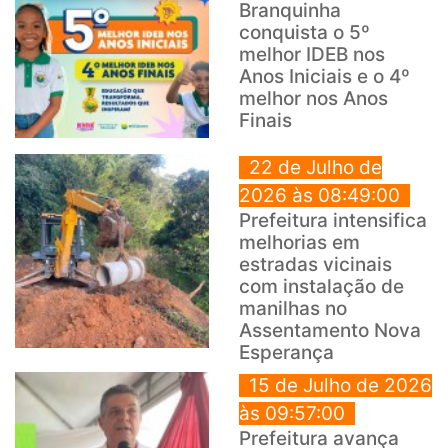
Branquinha
conquista o 5º
melhor IDEB nos
Anos Iniciais e o 4º
melhor nos Anos
Finais
22 de Julho de
2026 às 08:49:00
Prefeitura intensifica
melhorias em
estradas vicinais
com instalação de
manilhas no
Assentamento Nova
Esperança
15 de Julho de 2026
às 09:57:00
Prefeitura avança