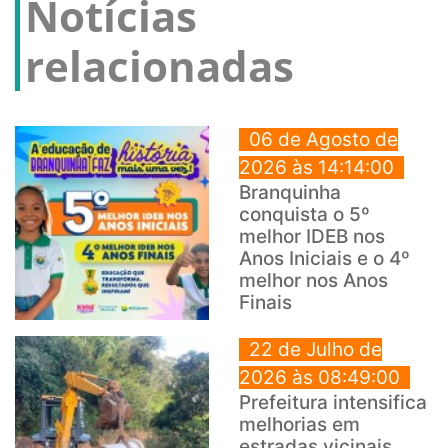
Notícias
relacionadas
06 de Agosto de
2026 às 14:14:00
Branquinha
conquista o 5º
melhor IDEB nos
Anos Iniciais e o 4º
melhor nos Anos
Finais
22 de Julho de
2026 às 08:49:00
Prefeitura intensifica
melhorias em
estradas vicinais