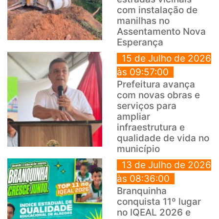
com instalação de
manilhas no
Assentamento Nova
Esperança
15 de Julho de 2026
às 09:57:00
Prefeitura avança
com novas obras e
serviços para
ampliar
infraestrutura e
qualidade de vida no
município
13 de Julho de 2026
às 08:36:00
Branquinha
conquista 11º lugar
no IQEAL 2026 e