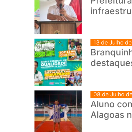
Prefeitur
infraestr
13 de Julho d
Branquinh
destaque
08 de Julho d
Aluno con
Alagoas n