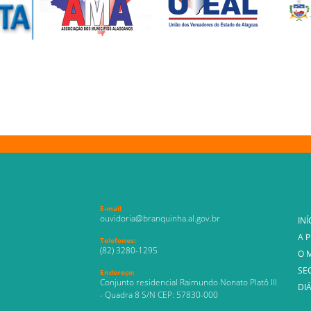
E-mail
ouvidoria@branquinha.al.gov.br
INÍ
A 
Telefones:
(82) 3280-1295
O 
SE
Endereço:
Conjunto residencial Raimundo Nonato Platô III
DIÁ
- Quadra 8 S/N CEP: 57830-000