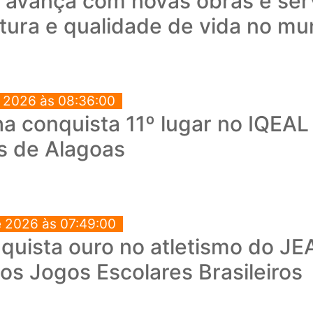
a avança com novas obras e ser
utura e qualidade de vida no mu
e 2026 às 08:36:00
a conquista 11º lugar no IQEAL
s de Alagoas
e 2026 às 07:49:00
quista ouro no atletismo do JEA
os Jogos Escolares Brasileiros