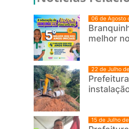
06 de Agosto 
Branquinh
melhor no
22 de Julho d
Prefeitur
instalaçã
15 de Julho d