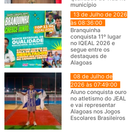
município
13 de Julho de 2026
às 08:36:00
Branquinha
conquista 11º lugar
no IQEAL 2026 e
segue entre os
destaques de
Alagoas
08 de Julho de
2026 às 07:49:00
Aluno conquista ouro
no atletismo do JEAL
e vai representar
Alagoas nos Jogos
Escolares Brasileiros