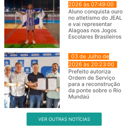
2026 às 07:49:00
Aluno conquista ouro
no atletismo do JEAL
e vai representar
Alagoas nos Jogos
Escolares Brasileiros
03 de Julho de
2026 às 20:23:00
Prefeito autoriza
Ordem de Serviço
para a reconstrução
da ponte sobre o Rio
Mundaú
VER OUTRAS NOTÍCIAS