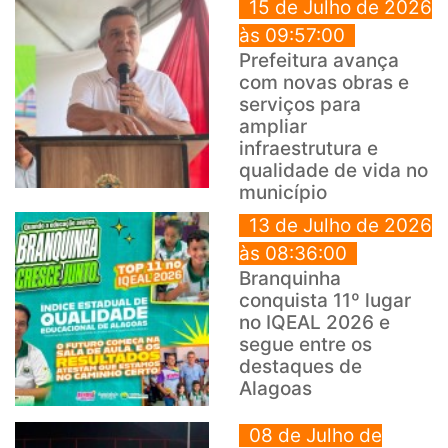
15 de Julho de 2026
às 09:57:00
Prefeitura avança
com novas obras e
serviços para
ampliar
infraestrutura e
qualidade de vida no
município
13 de Julho de 2026
às 08:36:00
Branquinha
conquista 11º lugar
no IQEAL 2026 e
segue entre os
destaques de
Alagoas
08 de Julho de