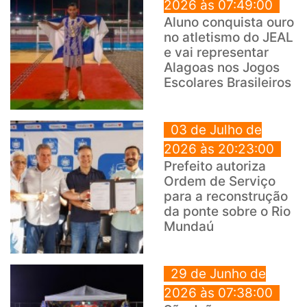
2026 às 07:49:00
Aluno conquista ouro
no atletismo do JEAL
e vai representar
Alagoas nos Jogos
Escolares Brasileiros
03 de Julho de
2026 às 20:23:00
Prefeito autoriza
Ordem de Serviço
para a reconstrução
da ponte sobre o Rio
Mundaú
29 de Junho de
2026 às 07:38:00