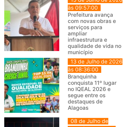
às 09:57:00
Prefeitura avança
com novas obras e
serviços para
ampliar
infraestrutura e
qualidade de vida no
município
13 de Julho de 2026
às 08:36:00
Branquinha
conquista 11º lugar
no IQEAL 2026 e
segue entre os
destaques de
Alagoas
08 de Julho de