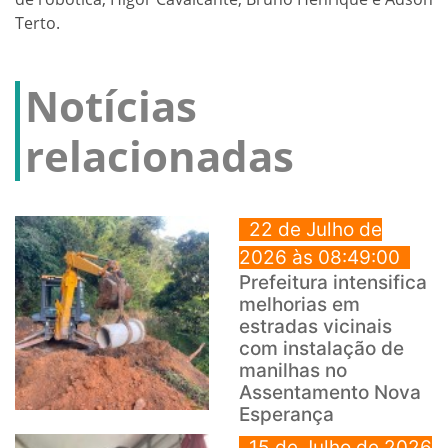
Terto.
Notícias
relacionadas
22 de Julho de
2026 às 08:49:00
Prefeitura intensifica
melhorias em
estradas vicinais
com instalação de
manilhas no
Assentamento Nova
Esperança
15 de Julho de 2026