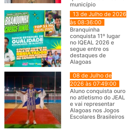
município
13 de Julho de 2026
às 08:36:00
Branquinha
conquista 11º lugar
no IQEAL 2026 e
segue entre os
destaques de
Alagoas
08 de Julho de
2026 às 07:49:00
Aluno conquista ouro
no atletismo do JEAL
e vai representar
Alagoas nos Jogos
Escolares Brasileiros