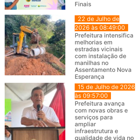
Finais
22 de Julho de
2026 às 08:49:00
Prefeitura intensifica
melhorias em
estradas vicinais
com instalação de
manilhas no
Assentamento Nova
Esperança
15 de Julho de 2026
às 09:57:00
Prefeitura avança
com novas obras e
serviços para
ampliar
infraestrutura e
qualidade de vida no