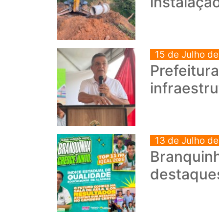
instalaçã
15 de Julho d
Prefeitur
infraestr
13 de Julho d
Branquinh
destaque