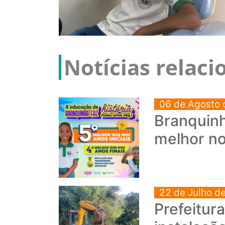
Notícias relac
06 de Agosto 
Branquinh
melhor no
22 de Julho d
Prefeitur