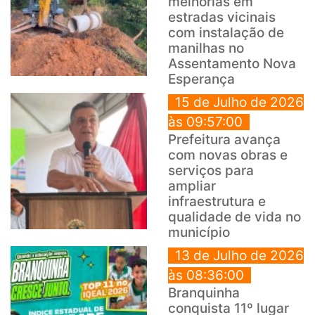
melhorias em
estradas vicinais
com instalação de
manilhas no
Assentamento Nova
Esperança
15 de Julho de 2026
às 09:57:00
Prefeitura avança
com novas obras e
serviços para
ampliar
infraestrutura e
qualidade de vida no
município
13 de Julho de 2026
às 08:36:00
Branquinha
conquista 11º lugar