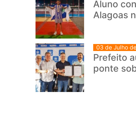
Aluno con
Alagoas n
03 de Julho d
Prefeito 
ponte so