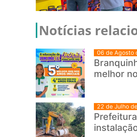
Notícias relac
06 de Agosto 
Branquinh
melhor no
22 de Julho d
Prefeitur
instalaçã