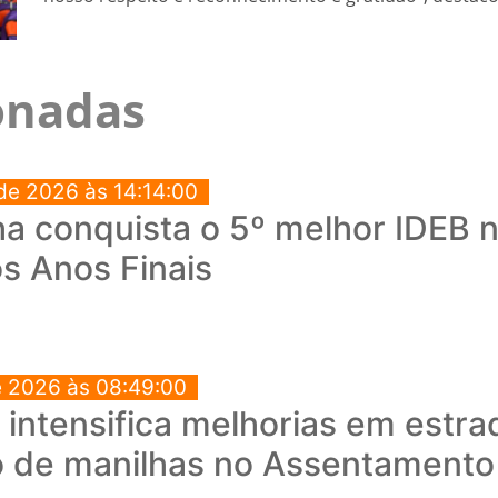
ionadas
de 2026 às 14:14:00
a conquista o 5º melhor IDEB no
s Anos Finais
e 2026 às 08:49:00
a intensifica melhorias em estra
o de manilhas no Assentament