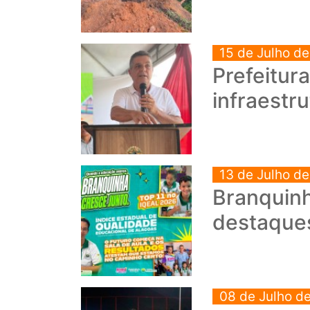
15 de Julho d
Prefeitur
infraestr
13 de Julho d
Branquinh
destaque
08 de Julho d