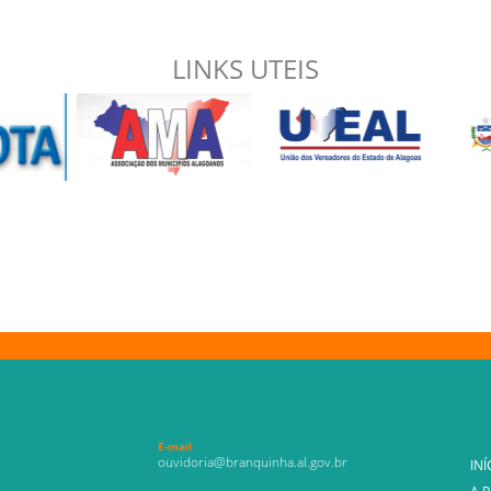
LINKS UTEIS
E-mail
ouvidoria@branquinha.al.gov.br
INÍ