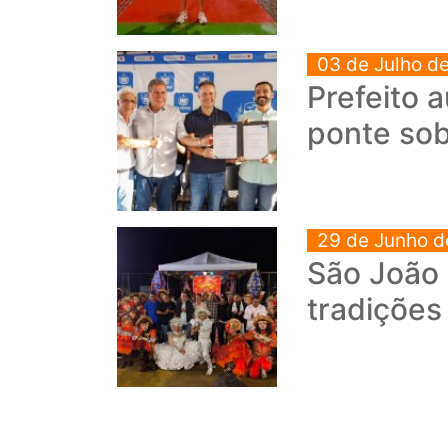
03 de Julho d
Prefeito 
ponte so
29 de Junho d
São João 
tradições