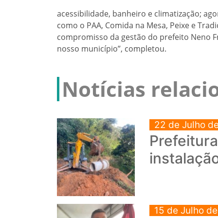
acessibilidade, banheiro e climatização; ag
como o PAA, Comida na Mesa, Peixe e Tradi
compromisso da gestão do prefeito Neno Fr
nosso município”, completou.
Notícias relac
22 de Julho d
Prefeitur
instalaçã
15 de Julho d