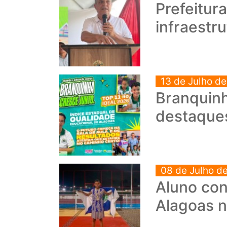
Prefeitur
infraestr
13 de Julho d
Branquinh
destaque
08 de Julho d
Aluno con
Alagoas n