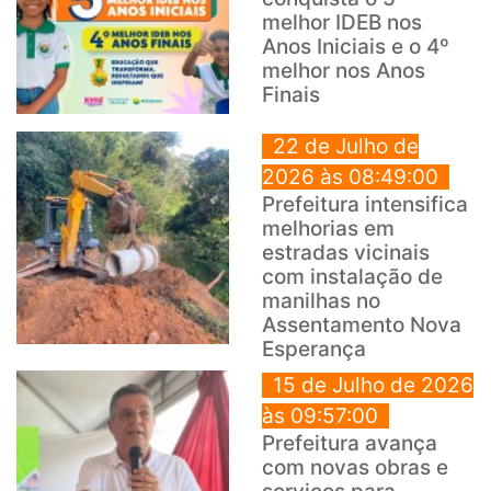
melhor IDEB nos
Anos Iniciais e o 4º
melhor nos Anos
Finais
22 de Julho de
2026 às 08:49:00
Prefeitura intensifica
melhorias em
estradas vicinais
com instalação de
manilhas no
Assentamento Nova
Esperança
15 de Julho de 2026
às 09:57:00
Prefeitura avança
com novas obras e