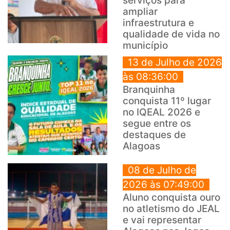
serviços para
ampliar
infraestrutura e
qualidade de vida no
município
13 de Julho de 2026
às 08:36:00
Branquinha
conquista 11º lugar
no IQEAL 2026 e
segue entre os
destaques de
Alagoas
08 de Julho de
2026 às 07:49:00
Aluno conquista ouro
no atletismo do JEAL
e vai representar