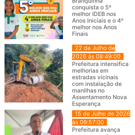
Branquinha
conquista o 5º
melhor IDEB nos
Anos Iniciais e o 4º
melhor nos Anos
Finais
22 de Julho de
2026 às 08:49:00
Prefeitura intensifica
melhorias em
estradas vicinais
com instalação de
manilhas no
Assentamento Nova
Esperança
15 de Julho de 2026
às 09:57:00
Prefeitura avança