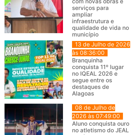
com novas obras e
serviços para
ampliar
infraestrutura e
qualidade de vida no
município
13 de Julho de 2026
às 08:36:00
Branquinha
conquista 11º lugar
no IQEAL 2026 e
segue entre os
destaques de
Alagoas
08 de Julho de
2026 às 07:49:00
Aluno conquista ouro
no atletismo do JEAL