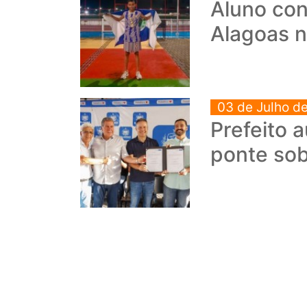
Aluno con
Alagoas n
03 de Julho d
Prefeito 
ponte so