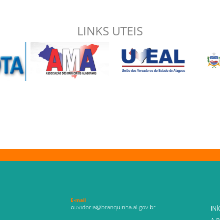
LINKS UTEIS
E-mail
ouvidoria@branquinha.al.gov.br
INÍ