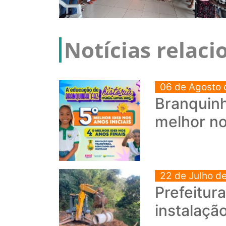
Notícias relac
06 de Agosto 
Branquinh
melhor no
22 de Julho d
Prefeitur
instalaçã