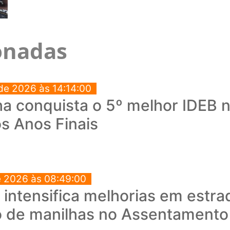
ionadas
de 2026 às 14:14:00
a conquista o 5º melhor IDEB no
s Anos Finais
e 2026 às 08:49:00
a intensifica melhorias em estra
o de manilhas no Assentament