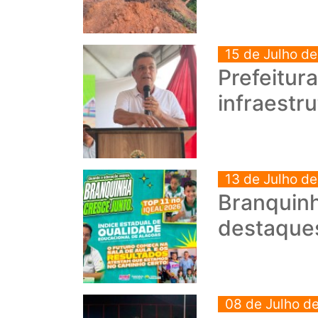
15 de Julho d
Prefeitur
infraestr
13 de Julho d
Branquinh
destaque
08 de Julho d