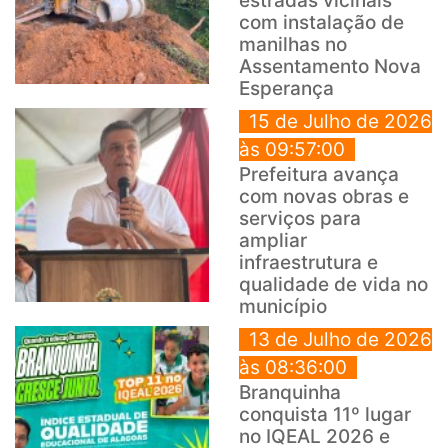
estradas vicinais
com instalação de
manilhas no
Assentamento Nova
Esperança
15 de Julho de 2026
às 09:57:00
Prefeitura avança
com novas obras e
serviços para
ampliar
infraestrutura e
qualidade de vida no
município
13 de Julho de 2026
às 08:36:00
Branquinha
conquista 11º lugar
no IQEAL 2026 e