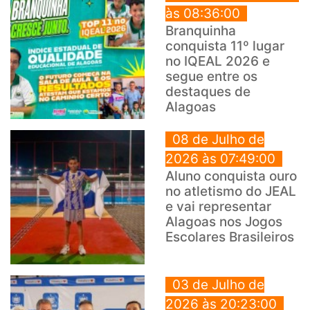
às 08:36:00
Branquinha
conquista 11º lugar
no IQEAL 2026 e
segue entre os
destaques de
Alagoas
08 de Julho de
2026 às 07:49:00
Aluno conquista ouro
no atletismo do JEAL
e vai representar
Alagoas nos Jogos
Escolares Brasileiros
03 de Julho de
2026 às 20:23:00