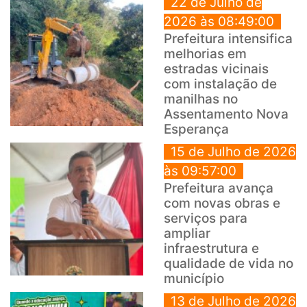
22 de Julho de
2026 às 08:49:00
Prefeitura intensifica
melhorias em
estradas vicinais
com instalação de
manilhas no
Assentamento Nova
Esperança
15 de Julho de 2026
às 09:57:00
Prefeitura avança
com novas obras e
serviços para
ampliar
infraestrutura e
qualidade de vida no
município
13 de Julho de 2026