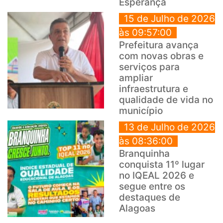
Esperança
15 de Julho de 2026
às 09:57:00
Prefeitura avança
com novas obras e
serviços para
ampliar
infraestrutura e
qualidade de vida no
município
13 de Julho de 2026
às 08:36:00
Branquinha
conquista 11º lugar
no IQEAL 2026 e
segue entre os
destaques de
Alagoas