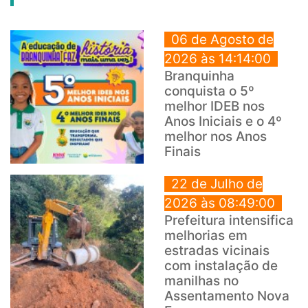
06 de Agosto de
2026 às 14:14:00
Branquinha
conquista o 5º
melhor IDEB nos
Anos Iniciais e o 4º
melhor nos Anos
Finais
22 de Julho de
2026 às 08:49:00
Prefeitura intensifica
melhorias em
estradas vicinais
com instalação de
manilhas no
Assentamento Nova