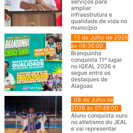
serviços para
ampliar
infraestrutura e
qualidade de vida no
município
13 de Julho de 2026
às 08:36:00
Branquinha
conquista 11º lugar
no IQEAL 2026 e
segue entre os
destaques de
Alagoas
08 de Julho de
2026 às 07:49:00
Aluno conquista ouro
no atletismo do JEAL
e vai representar