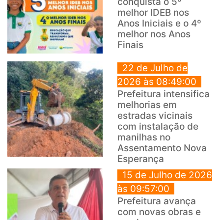
conquista o 5º
melhor IDEB nos
Anos Iniciais e o 4º
melhor nos Anos
Finais
22 de Julho de
2026 às 08:49:00
Prefeitura intensifica
melhorias em
estradas vicinais
com instalação de
manilhas no
Assentamento Nova
Esperança
15 de Julho de 2026
às 09:57:00
Prefeitura avança
com novas obras e