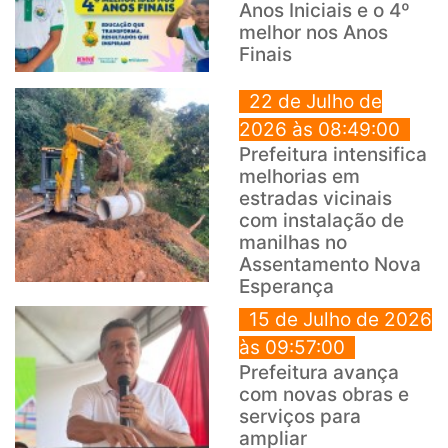
Anos Iniciais e o 4º
melhor nos Anos
Finais
22 de Julho de
2026 às 08:49:00
Prefeitura intensifica
melhorias em
estradas vicinais
com instalação de
manilhas no
Assentamento Nova
Esperança
15 de Julho de 2026
às 09:57:00
Prefeitura avança
com novas obras e
serviços para
ampliar