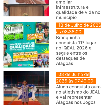
ampliar
infraestrutura e
qualidade de vida no
município
13 de Julho de 2026
às 08:36:00
Branquinha
conquista 11º lugar
no IQEAL 2026 e
segue entre os
destaques de
Alagoas
08 de Julho de
2026 às 07:49:00
Aluno conquista ouro
no atletismo do JEAL
e vai representar
Alagoas nos Jogos