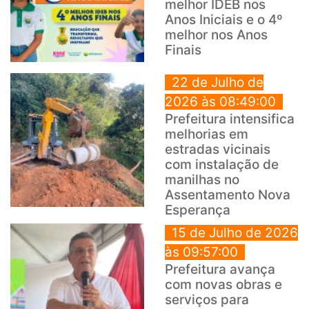
melhor IDEB nos
Anos Iniciais e o 4º
melhor nos Anos
Finais
22 de Julho de
2026 às 08:49:00
Prefeitura intensifica
melhorias em
estradas vicinais
com instalação de
manilhas no
Assentamento Nova
Esperança
15 de Julho de 2026
às 09:57:00
Prefeitura avança
com novas obras e
serviços para