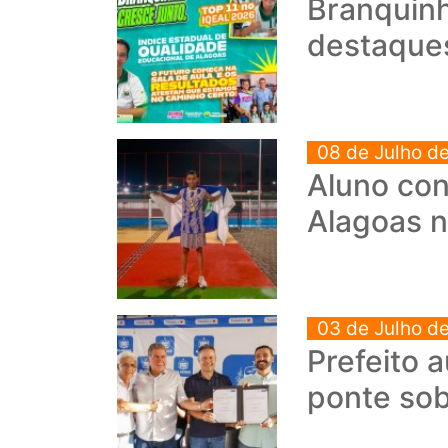
Branquinh
destaque
08 de Julho d
Aluno con
Alagoas n
03 de Julho d
Prefeito 
ponte so