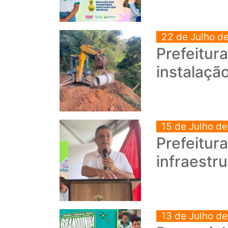
22 de Julho d
Prefeitur
instalaçã
15 de Julho d
Prefeitur
infraestr
13 de Julho d