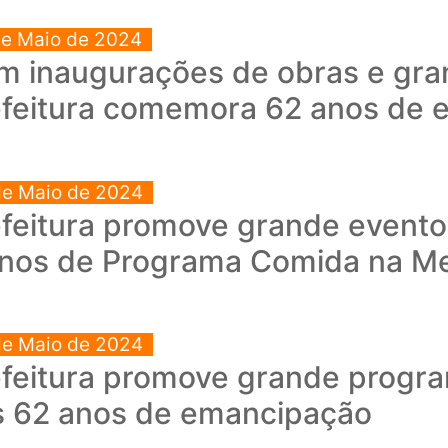
de Maio de 2024
m inaugurações de obras e gra
efeitura comemora 62 anos de
de Maio de 2024
efeitura promove grande even
anos de Programa Comida na M
de Maio de 2024
efeitura promove grande progr
s 62 anos de emancipação