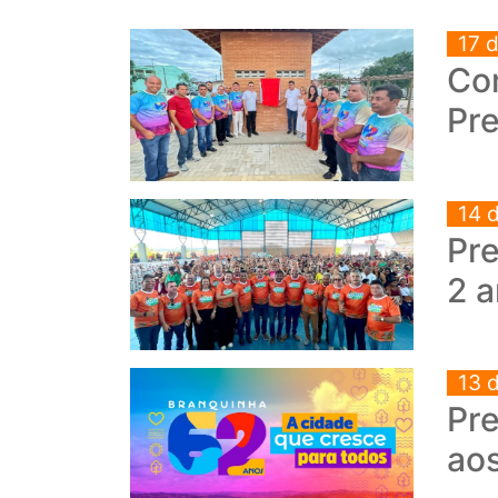
17 
Co
Pr
14 
Pr
2 
13 
Pr
ao