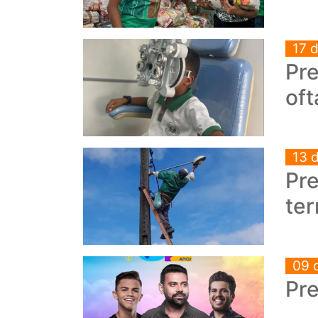
17 
Pr
oft
13 
Pre
ter
09 
Pre