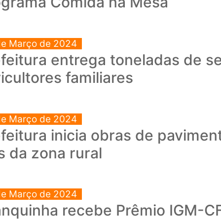
ograma Comida na Mesa
de Março de 2024
feitura entrega toneladas de 
icultores familiares
de Março de 2024
feitura inicia obras de pavim
s da zona rural
de Março de 2024
anquinha recebe Prêmio IGM-C