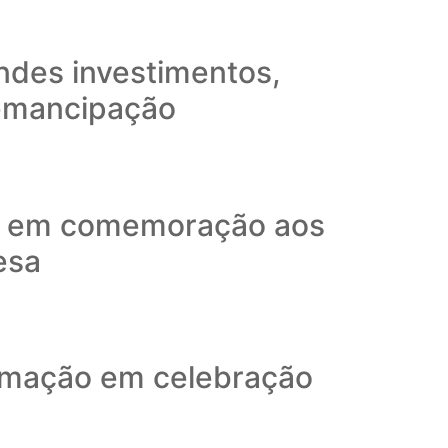
ndes investimentos,
 emancipação
to em comemoração aos
esa
amação em celebração