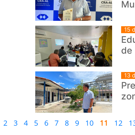
Mun
15 
Edu
de 
13 
Pr
zon
2
3
4
5
6
7
8
9
10
11
12
1