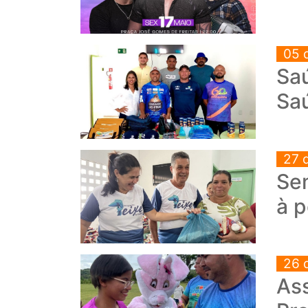
05 
Sa
Sa
27 
Sem
à 
26 
Ass