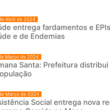
de Abril de 2024
úde entrega fardamentos e EPI
úde e de Endemias
de Março de 2024
ana Santa: Prefeitura distribui
população
de Março de 2024
istência Social entrega nova r