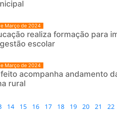
icipal
de Março de 2024
cação realiza formação para i
gestão escolar
de Março de 2024
efeito acompanha andamento da
a rural
3
14
15
16
17
18
19
20
21
22