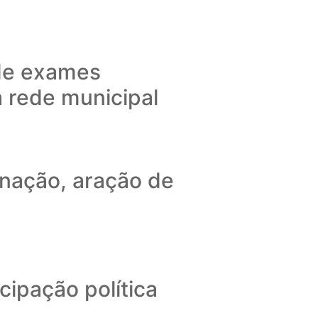
 de exames
 rede municipal
minação, aração de
ipação política