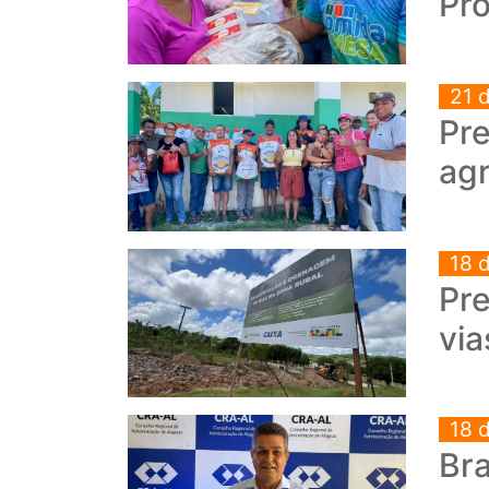
Pr
21 
Pre
agr
18 
Pre
via
18 
Br