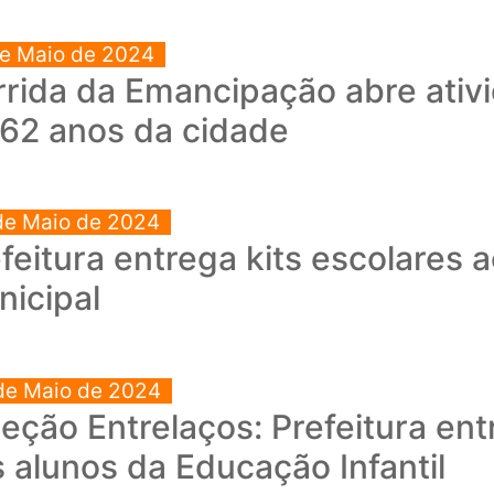
de Maio de 2024
rida da Emancipação abre ativi
 62 anos da cidade
de Maio de 2024
feitura entrega kits escolares 
icipal
de Maio de 2024
eção Entrelaços: Prefeitura ent
 alunos da Educação Infantil