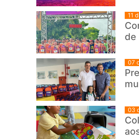
11 
Cor
de
07 
Pre
mun
03 
Col
aos