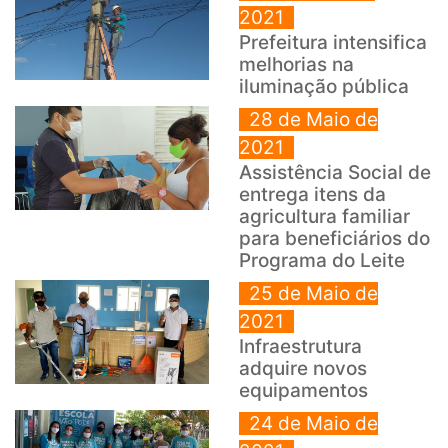
2021
Prefeitura intensifica
melhorias na
iluminação pública
28 de Maio de
2021
Assistência Social de
entrega itens da
agricultura familiar
para beneficiários do
Programa do Leite
25 de Maio de
2021
Infraestrutura
adquire novos
equipamentos
24 de Maio de