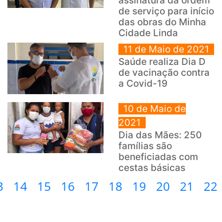
assinatura da ordem
de serviço para início
das obras do Minha
Cidade Linda
11 de Maio de 2021
Saúde realiza Dia D
de vacinação contra
a Covid-19
10 de Maio de
2021
Dia das Mães: 250
famílias são
beneficiadas com
cestas básicas
3
14
15
16
17
18
19
20
21
22