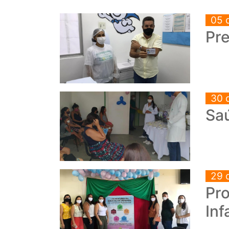
05 
Pre
30 
Saú
29 
Pro
Inf