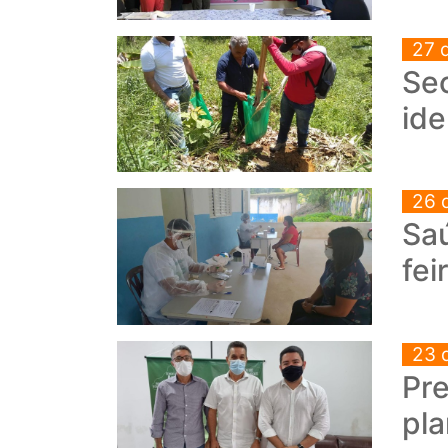
27 
Sec
ide
26 
Saú
fei
23 
Pre
pla