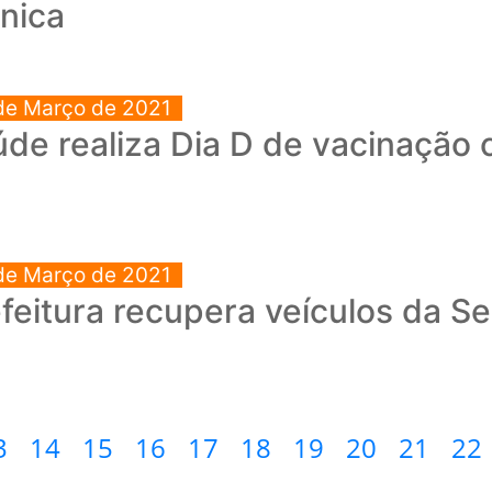
nica
de Março de 2021
de realiza Dia D de vacinação 
de Março de 2021
feitura recupera veículos da S
3
14
15
16
17
18
19
20
21
22