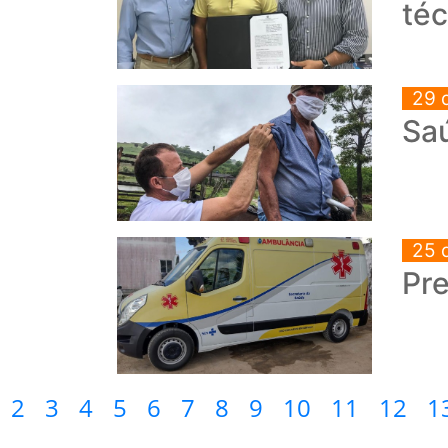
téc
29 
Saú
25 
Pre
2
3
4
5
6
7
8
9
10
11
12
1