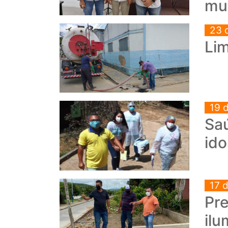
mun
23 
Lim
19 
Sa
id
17 
Pre
ilu