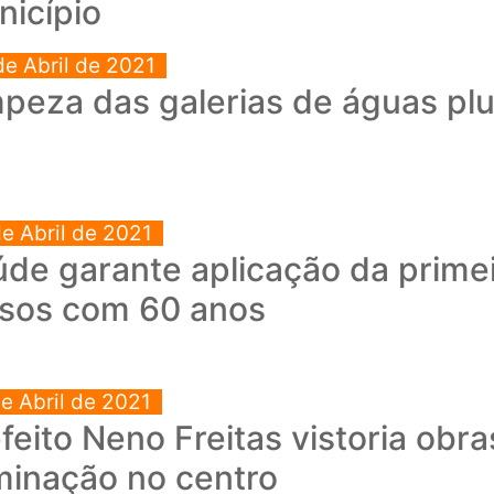
icípio
de Abril de 2021
peza das galerias de águas pluv
de Abril de 2021
úde garante aplicação da prim
osos com 60 anos
de Abril de 2021
feito Neno Freitas vistoria obr
minação no centro