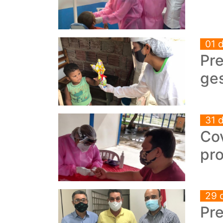
01 
Pre
ges
31 
Co
pro
29 
Pre