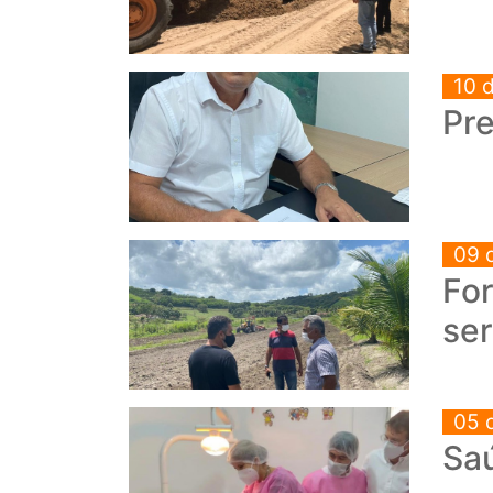
10 
Pre
09 
For
ser
05 
Saú