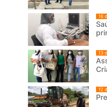
16 
Saú
pr
13 
Ass
Cri
12 
Pr